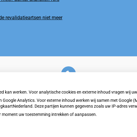
e revalidatieartsen niet meer
U heeft geen toestemming gegeven voor
externe inhoud
die nodig is om dit te zien.
oed kan werken. Voor analytische cookies en externe inhoud vragen wij 
Cookie-instellingen wijzigen
 Google Analytics. Voor externe inhoud werken wij samen met Google (M
ZorgkaartNederland. Deze partijen kunnen gegevens zoals uw IP-adres ver
eder moment uw toestemming intrekken of aanpassen.
Privacy v