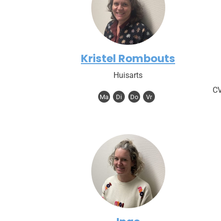
Kristel Rombouts
Huisarts
CV
Ma
Di
Do
Vr