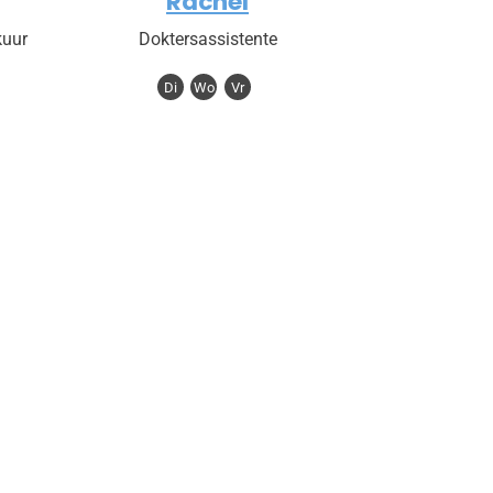
Rachel
kuur
Doktersassistente
Di
Wo
Vr