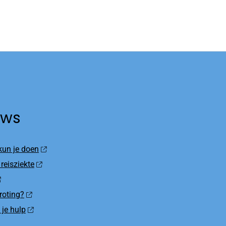
uws
 kun je doen
 reisziekte
roting?
 je hulp