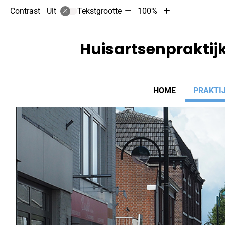
Tekst
Tekst
Contrast
Tekstgrootte
100%
Uit
verkleinen
vergroten
met
met
10%
10%
Huisartsenprakti
Hoofdmenu
HOME
PRAKTI