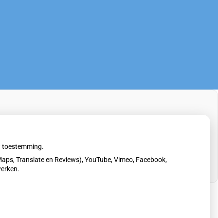
uw toestemming.
aps, Translate en Reviews), YouTube, Vimeo, Facebook,
werken.
erklaring
|
Cookie-instellingen
|
Voorwaarden