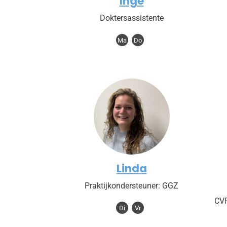
Inge
Doktersassistente
Ma
Do
Linda
Praktijkondersteuner: GGZ
CV
Di
Vr