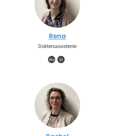
Rena
Doktersassistente
Wo
Vr