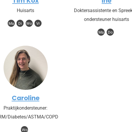
Tim Kox
Ine
Huisarts
Doktersassistente en Spree
ondersteuner huisarts
Ma
Di
Wo
Vr
Ma
Do
Caroline
Praktijkondersteuner:
RM/Diabetes/ASTMA/COPD
Wo