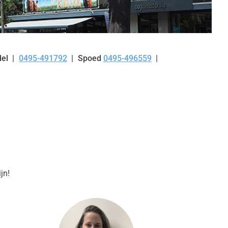
el
0495-491792
Spoed
0495-496559
Tel:
jn!