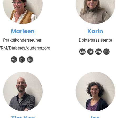
Marleen
Karin
Praktijkondersteuner:
Doktersassistente
RM/Diabetes/ouderenzorg
Ma
Di
Wo
Do
Ma
Di
Do