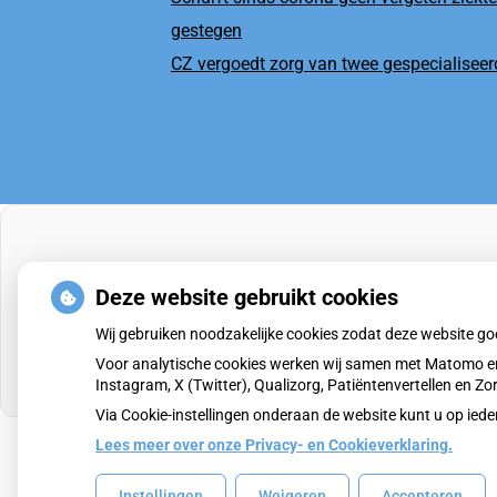
gestegen
CZ vergoedt zorg van twee gespecialiseerd
Deze website gebruikt cookies
Wij gebruiken noodzakelijke cookies zodat deze website g
Voor analytische cookies werken wij samen met Matomo en
Instagram, X (Twitter), Qualizorg, Patiëntenvertellen en 
Via Cookie-instellingen onderaan de website kunt u op i
Lees meer over onze Privacy- en Cookieverklaring.
Uw Zorg Online
|
Beheer
Instellingen
Weigeren
Accepteren