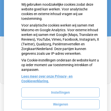
Wij gebruiken noodzakelijke cookies zodat deze
Twijfel over gender? Hier vind je hulp
website goed kan werken. Voor analytische
cookies en externe inhoud vragen wij uw
toestemming.
Voor analytische cookies werken wij samen met
Matomo en Google Analytics. Voor externe inhoud
werken wij samen met Google (Maps, Translate en
Reviews), YouTube, Vimeo, Facebook, Instagram, X
(Twitter), Qualizorg, Patiëntenvertellen en
ZorgkaartNederland. Deze partijen kunnen
gegevens zoals uw IP-adres verwerken.
U heeft geen toestemming gegeven voor
Via Cookie-instellingen onderaan de website kunt u
externe inhoud
die nodig is om dit te zien.
op ieder moment uw toestemming intrekken of
aanpassen.
Cookie-instellingen wijzigen
Lees meer over onze Privacy- en
Cookieverklaring.
Instellingen
Uw Zorg Online
|
Beheer
Weigeren