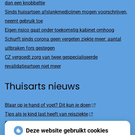
dan een knobbeltje
Sinds huisartsen afslankmedicijnen mogen voorschrijven,
neemt gebruik toe
Eigen risico gaat onder toekomstig kabinet omhoog
Schurft sinds corona geen vergeten ziekte meer: aantal
uitbraken fors gestegen
CZ vergoedt zorg van twee gespecialiseerde
revalidatieartsen niet meer
Thuisarts nieuws
Blaar op je hand of voet? Dit kun je doen
Tips als je kind last heeft van reisziekte
Sterke zon op je huid: let op
Deze website gebruikt cookies
Denk je na over een borstvergroting?