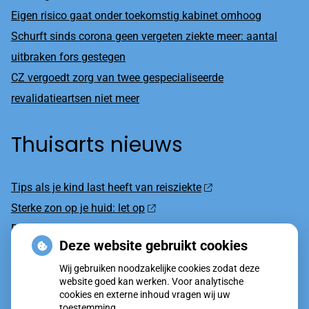
Eigen risico gaat onder toekomstig kabinet omhoog
Schurft sinds corona geen vergeten ziekte meer: aantal
uitbraken fors gestegen
CZ vergoedt zorg van twee gespecialiseerde
revalidatieartsen niet meer
Thuisarts nieuws
Tips als je kind last heeft van reisziekte
Sterke zon op je huid: let op
Denk je na over een borstvergroting?
Deze website gebruikt cookies
Twijfel over gender? Hier vind je hulp
Wij gebruiken noodzakelijke cookies zodat deze
Klachten door de eiken-processierups?
website goed kan werken. Voor analytische
cookies en externe inhoud vragen wij uw
toestemming.