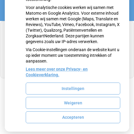
Voor analytische cookies werken wij samen met
Matomo en Google Analytics. Voor externe inhoud
werken wij samen met Google (Maps, Translate en
Reviews), YouTube, Vimeo, Facebook, Instagram, X
(Twitter), Qualizorg, Patiëntenvertellen en
ZorgkaartNederland. Deze partijen kunnen
gegevens zoals uw IP-adres verwerken.
U heeft geen toestemming gegeven voor
Via Cookie-instellingen onderaan de website kunt u
externe inhoud
die nodig is om dit te zien.
op ieder moment uw toestemming intrekken of
aanpassen.
Cookie-instellingen wijzigen
Lees meer over onze Privacy- en
Cookieverklaring.
Instellingen
Uw Zorg Online
|
Beheer
Weigeren
Privacy verklaring
|
Cookie-instellingen
|
Voorwaarden
Accepteren