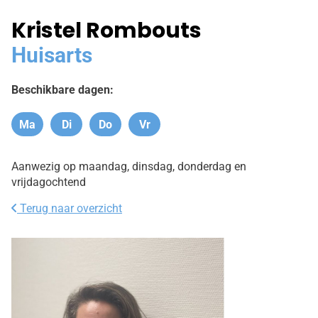
Kristel Rombouts
Huisarts
Beschikbare dagen:
Ma
Di
Do
Vr
Maandag
Dinsdag
Donderdag
Vrijdag
Aanwezig op maandag, dinsdag, donderdag en
vrijdagochtend
Terug naar overzicht