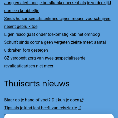
Jong en alert: hoe je borstkanker herkent als je verder kijkt
dan een knobbeltje
Sinds huisartsen afslankmedicijnen mogen voorschrijven,
neemt gebruik toe
Eigen risico gaat onder toekomstig kabinet omhoog
Schurft sinds corona geen vergeten ziekte meer: aantal
uitbraken fors gestegen
CZ vergoedt zorg van twee gespecialiseerde
revalidatieartsen niet meer
Thuisarts nieuws
Blaar op je hand of voet? Dit kun je doen
Tips als je kind last heeft van reisziekte
Sterke zon op je huid: let op