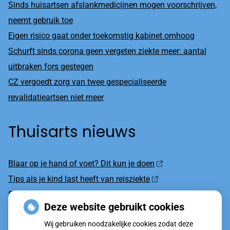
Sinds huisartsen afslankmedicijnen mogen voorschrijven,
neemt gebruik toe
Eigen risico gaat onder toekomstig kabinet omhoog
Schurft sinds corona geen vergeten ziekte meer: aantal
uitbraken fors gestegen
CZ vergoedt zorg van twee gespecialiseerde
revalidatieartsen niet meer
Thuisarts nieuws
Blaar op je hand of voet? Dit kun je doen
Tips als je kind last heeft van reisziekte
Sterke zon op je huid: let op
Deze website gebruikt cookies
Denk je na over een borstvergroting?
Wij gebruiken noodzakelijke cookies zodat deze
Twijfel over gender? Hier vind je hulp