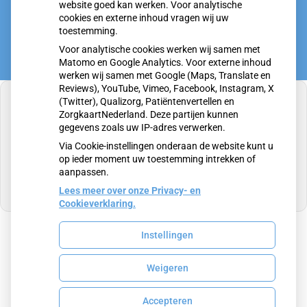
website goed kan werken. Voor analytische
cookies en externe inhoud vragen wij uw
toestemming.
Voor analytische cookies werken wij samen met
Matomo en Google Analytics. Voor externe inhoud
werken wij samen met Google (Maps, Translate en
Reviews), YouTube, Vimeo, Facebook, Instagram, X
(Twitter), Qualizorg, Patiëntenvertellen en
ZorgkaartNederland. Deze partijen kunnen
gegevens zoals uw IP-adres verwerken.
U heeft geen toestemming gegeven voor
Via Cookie-instellingen onderaan de website kunt u
externe inhoud
die nodig is om dit te zien.
op ieder moment uw toestemming intrekken of
aanpassen.
Cookie-instellingen wijzigen
Lees meer over onze Privacy- en
Cookieverklaring.
Instellingen
Uw Zorg Online
|
Beheer
Weigeren
Privacy verklaring
|
Cookie-instellingen
|
Voorwaarden
Accepteren