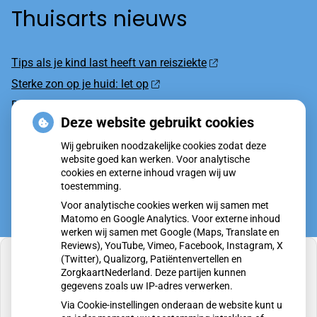
Thuisarts nieuws
Tips als je kind last heeft van reisziekte
Sterke zon op je huid: let op
Denk je na over een borstvergroting?
Deze website gebruikt cookies
Twijfel over gender? Hier vind je hulp
Wij gebruiken noodzakelijke cookies zodat deze
Klachten door de eiken-processierups?
website goed kan werken. Voor analytische
cookies en externe inhoud vragen wij uw
toestemming.
Voor analytische cookies werken wij samen met
Matomo en Google Analytics. Voor externe inhoud
werken wij samen met Google (Maps, Translate en
Reviews), YouTube, Vimeo, Facebook, Instagram, X
(Twitter), Qualizorg, Patiëntenvertellen en
ZorgkaartNederland. Deze partijen kunnen
gegevens zoals uw IP-adres verwerken.
U heeft geen toestemming gegeven voor
Via Cookie-instellingen onderaan de website kunt u
externe inhoud
die nodig is om dit te zien.