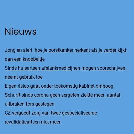
Nieuws
Jong en alert: hoe je borstkanker herkent als je verder kijkt
dan een knobbeltje
Sinds huisartsen afslankmedicijnen mogen voorschrijven,
neemt gebruik toe
Eigen risico gaat onder toekomstig kabinet omhoog
Schurft sinds corona geen vergeten ziekte meer: aantal
uitbraken fors gestegen
CZ vergoedt zorg van twee gespecialiseerde
revalidatieartsen niet meer