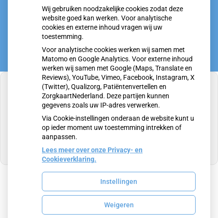
Wij gebruiken noodzakelijke cookies zodat deze
Klachten door de eiken-processierups?
website goed kan werken. Voor analytische
cookies en externe inhoud vragen wij uw
toestemming.
Voor analytische cookies werken wij samen met
Matomo en Google Analytics. Voor externe inhoud
werken wij samen met Google (Maps, Translate en
Reviews), YouTube, Vimeo, Facebook, Instagram, X
(Twitter), Qualizorg, Patiëntenvertellen en
ZorgkaartNederland. Deze partijen kunnen
gegevens zoals uw IP-adres verwerken.
U heeft geen toestemming gegeven voor
Via Cookie-instellingen onderaan de website kunt u
externe inhoud
die nodig is om dit te zien.
op ieder moment uw toestemming intrekken of
aanpassen.
Cookie-instellingen wijzigen
Lees meer over onze Privacy- en
Cookieverklaring.
Instellingen
Uw Zorg Online
|
Beheer
Weigeren