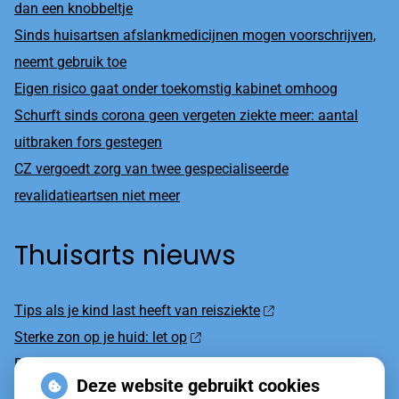
dan een knobbeltje
Sinds huisartsen afslankmedicijnen mogen voorschrijven,
neemt gebruik toe
Eigen risico gaat onder toekomstig kabinet omhoog
Schurft sinds corona geen vergeten ziekte meer: aantal
uitbraken fors gestegen
CZ vergoedt zorg van twee gespecialiseerde
revalidatieartsen niet meer
Thuisarts nieuws
Tips als je kind last heeft van reisziekte
Sterke zon op je huid: let op
Denk je na over een borstvergroting?
Deze website gebruikt cookies
Twijfel over gender? Hier vind je hulp