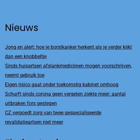
Nieuws
Jong en alert: hoe je borstkanker herkent als je verder kijkt
dan een knobbeltje
Sinds huisartsen afslankmedicijnen mogen voorschrijven,
neemt gebruik toe
Eigen risico gaat onder toekomstig kabinet omhoog
Schurft sinds corona geen vergeten ziekte meer: aantal
uitbraken fors gestegen
CZ vergoedt zorg van twee gespecialiseerde
revalidatieartsen niet meer