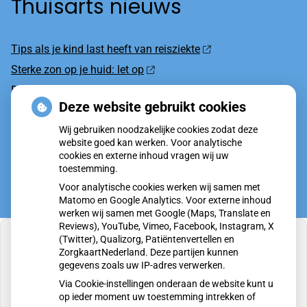
Thuisarts nieuws
Tips als je kind last heeft van reisziekte
Sterke zon op je huid: let op
Denk je na over een borstvergroting?
Deze website gebruikt cookies
Twijfel over gender? Hier vind je hulp
Wij gebruiken noodzakelijke cookies zodat deze
Klachten door de eiken-processierups?
website goed kan werken. Voor analytische
cookies en externe inhoud vragen wij uw
toestemming.
Voor analytische cookies werken wij samen met
Matomo en Google Analytics. Voor externe inhoud
werken wij samen met Google (Maps, Translate en
Reviews), YouTube, Vimeo, Facebook, Instagram, X
(Twitter), Qualizorg, Patiëntenvertellen en
ZorgkaartNederland. Deze partijen kunnen
gegevens zoals uw IP-adres verwerken.
U heeft geen toestemming gegeven voor
Via Cookie-instellingen onderaan de website kunt u
externe inhoud
die nodig is om dit te zien.
op ieder moment uw toestemming intrekken of