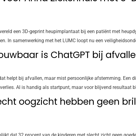
 wereld een 3D-geprint heupimplantaat bij een patiënt met heupd
ten. In samenwerking met het LUMC loopt nu een veiligheidsonde
trouwbaar is ChatGPT bij afvall
t helpt bij afvallen, maar mist persoonlijke afstemming. Een diëti
ies. AI is handig als startpunt, maar voor blijvend resultaat bli
cht oogzicht hebben geen bril, 
ijkt dat 32 procent van de kinderen met slecht zicht geen goede