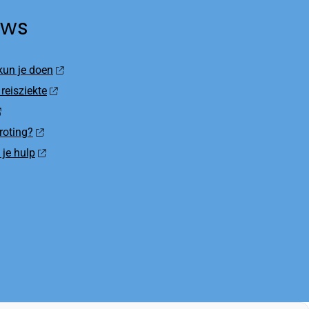
uws
 kun je doen
 reisziekte
roting?
 je hulp