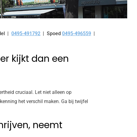
el
0495-491792
Spoed
0495-496559
Tel:
er kijkt dan een
theid cruciaal. Let niet alleen op
enning het verschil maken. Ga bij twijfel
rijven, neemt