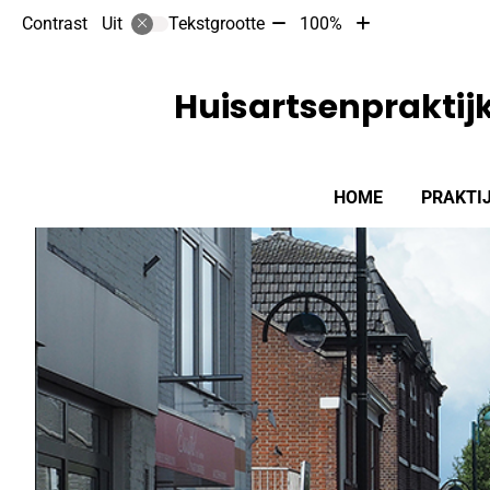
Tekst
Tekst
Contrast
Tekstgrootte
100%
Uit
verkleinen
vergroten
met
met
10%
10%
Huisartsenprakti
Hoofdmenu
HOME
PRAKTI