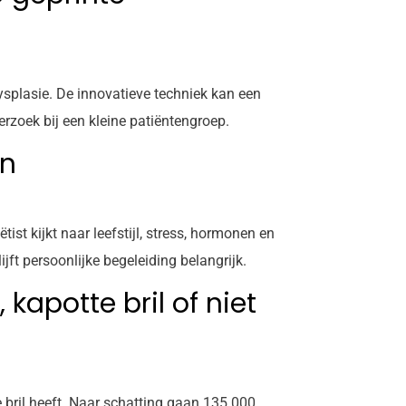
ysplasie. De innovatieve techniek kan een
rzoek bij een kleine patiëntengroep.
en
st kijkt naar leefstijl, stress, hormonen en
jft persoonlijke begeleiding belangrijk.
kapotte bril of niet
 bril heeft. Naar schatting gaan 135.000